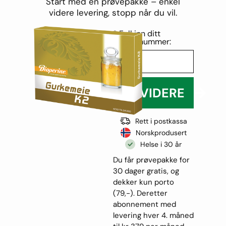
Start med en prøvepakke – enkel
videre levering, stopp når du vil.
* Fyll inn ditt
telefonnummer:
GÅ VIDERE
Rett i postkassa
Norskprodusert
Helse i 30 år
Du får prøvepakke for
30 dager gratis, og
dekker kun porto
(79,-). Deretter
abonnement med
levering hver 4. måned