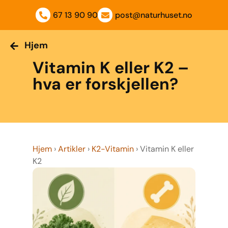
Hjem
67 13 90 90
post@naturhuset.no
Hjem
Vitamin K eller K2 –
hva er forskjellen?
Hjem
›
Artikler
›
K2-Vitamin
›
Vitamin K eller
K2