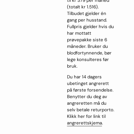
til kr 379 per måned
(totalt kr 1.516).
Tilbudet gjelder én
gang per husstand.
Fullpris gjelder hvis du
har mottatt
prøvepakke siste 6
måneder. Bruker du
blodfortynnende, bør
lege konsulteres før
bruk.
Du har 14 dagers
ubetinget angrerett
på første forsendelse.
Benytter du deg av
angreretten må du
selv betale returporto.
Klikk her for link til
angrerettskjema
.