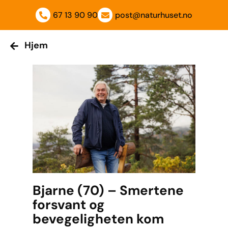
Hjem
67 13 90 90
post@naturhuset.no
Hjem
Bjarne (70) – Smertene
forsvant og
bevegeligheten kom