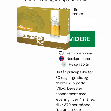
* Fyll inn ditt
telefonnummer:
GÅ VIDERE
Rett i postkassa
Norskprodusert
Helse i 30 år
Du får prøvepakke for
30 dager gratis, og
dekker kun porto
(79,-). Deretter
abonnement med
levering hver 4. måned
til kr 379 per måned
(totalt kr 1.516).