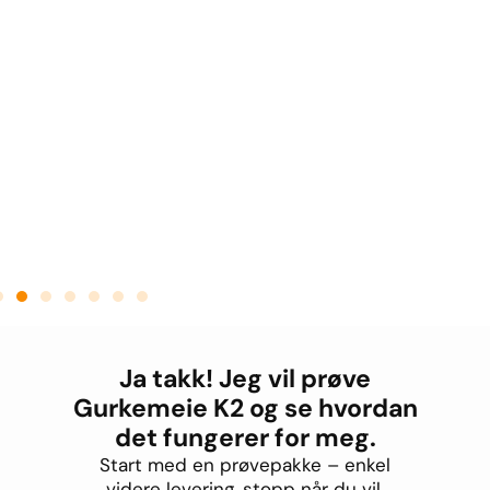
n
s
e
n
L
e
s
m
e
r
Ja takk! Jeg vil prøve
Gurkemeie K2 og se hvordan
det fungerer for meg.
Start med en prøvepakke – enkel
videre levering, stopp når du vil.